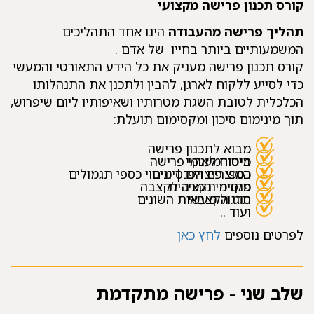
קורס תכנון פרישה מקצועי
תהליך פרישה מהעבודה
הינו אחד התהליכים
המשמעותיים ביותר בחייו
של
אדם
.
קורס תכנון פרישה מעניק את כל הידע התאורטי והמעשי
כדי לסייע
ללקוח לארגן, להבין ולתכנן את התנהלותו
הכלכלית לטובת השגת מטרותיו
ושאיפותיו ליום שיפרוש,
תוך מינימום סיכון ומקסימום תועלת:
מבוא לתכנון פרישה
ביטוח לאומי
מיסוי מענקי פרישה
המוצרים הפנסיונים
כספי פיצויים | מיסוי כספי תגמולים
פנסיה תקציבית
מקדמי המרה לקצבה
תרגול מעשי
סוגי הקצבאות השונים
ועוד ..
לפרטים נוספים
לחץ כאן
שלב שני - פרישה מתקדמת