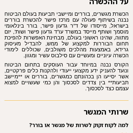
על ההכשרה
הכשרת מגשרים, בוררים ומיישבי תביעות בעולם הביטוח
נבנה בשיתוף פעולה עם מרכז פישר להכשרת בוררים
בישראל, מייסודו של ד"ר גדעון פישר, בורר בינלאומי
מוסמך ושותף מייסד במשרד עו"ד גדעון פישר ושות', יזם
מתווה, שהינו ראשוני בעולם, מבחינת האפשרות להפיכת
תחום הבוררות למקצוע של ממש, להבדיל מעיסוק
גרידא, באמצעות מהלכים משולבים, שכוללים לימודי
הכשרה עיוניים ומעשיים עם סילבוס עשיר ומגוון.
הקורס נבנה במיוחד עבור העוסקים בתחום הביטוח
ונועד להעניק ידע מקצועי ייעודי ולהקנות כלים פרקטיים,
אשר יסייעו הן בכהונתם כמגשרים, בוררים או **מיישב
תביעות** בין צדדים לסכסוך והן כמי שעשויים למצוא
עצמם כצד לסכסוך.
שרותי המגשר
למה לקוח זקוק לשרות של מגשר או בורר?