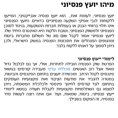
מיהו יועץ פנסיוני
יועץ פנסיוני, לעומת זאת, הוא יועץ פנסיה אובייקטיבי, המייעץ
ללקוחות לגבי אפיקי השקעה פנסיוניים כדאיים. היועץ הפנסיוני
אינו תלוי ברווחי הבנק או בעמלות חברות ההשקעות, בניגוד לסוכן
הפנסיוני ולמשווק הפנסיוני, וטובת הלקוח היא האינטרס היחיד שלו.
ליועץ פנסיוני אסור לקבל שום סוג של תשלום מחברות ביטוח
ומהגופים המנהלים את חסכונות הפנסיה במשק הישראלי, ולכן
ניתן לסמוך על דאגתו ללקוח בלבד.
לימודי ייעוץ פנסיוני
הפרטת שוק הפנסיה הובילה לתחרות, אולי, אך גם לבלבול גדול
מאוד אצל רוב האנשים.
מכללת עדיף
מעבירה קורסים בנושאי
פיננסים לקהל הרחב ומכשירה יועצים בתחום הפיננסים והביטוח,
במטרה להגביר את מודעות הציבור ואת מקצועיות העוסקים
בתחום. לצד קורסים לחינוך פינססי ולכלכלת המשפחה, ניתן
למצוא גם השתלמויות מקצועיות לקבלת תעודה בנושא לימודי
ייעוץ פנסיוני, ביטוח, שמאות, ועוד. אם אתה רוצה לעשות סדר
בפנסיה, זה המקום בשבילך.