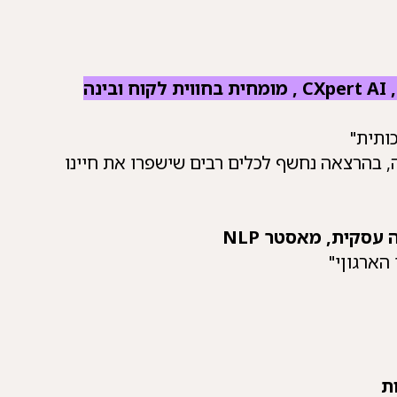
מומחית בחווית לקוח ובינה
תית"
 נחשף לכלים רבים שישפרו את חיינו
עסקית, מאסטר NLP
הארגוןי"
ת