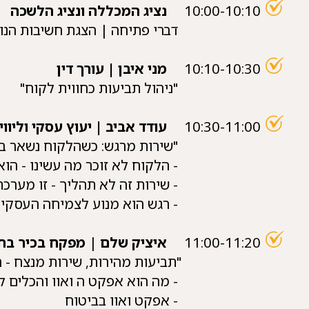
10:00-10:10
נציג המכללה ונציג הלשכה
דברי פתיחה | הצגת חשיבות הנושא ו
10:10-10:30
מני איבן | עורך דין
"ניהול תביעות כחווית לקוח"
10:30-11:00
עודד אביב | יעוץ עסקי וליוו
"שירות מרגש: כשהלקוח נשאר בגלל
- הלקוח לא זוכר מה עשינו - הוא זוכר 
- שירות זה לא תהליך - זו מערכת 
- רגש הוא מנוע לצמיחה העסקית
11:00-11:20
איציק שלם
|
מפקח בכיר ב
"תביעות מהירות, שירות מנצח - הסטנ
- מה הוא אפקט ה ואוו והכלים ליצ
- אפקט ואוו בביטוח