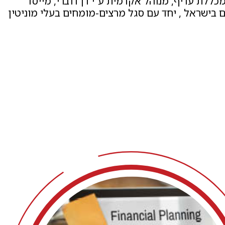
כללת עדיף, מנוהל אקדמית ע"י דן דוברי, מייסד
ם בישראל , יחד עם סגל מרצים-מומחים בעלי מוניטין