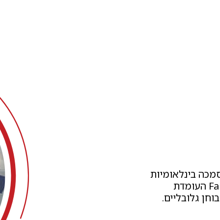
סמכה בינלאומיות
ובראשן, הסמכת Familly Office Professional (QFOP) העומדת
וחן גלובליים.