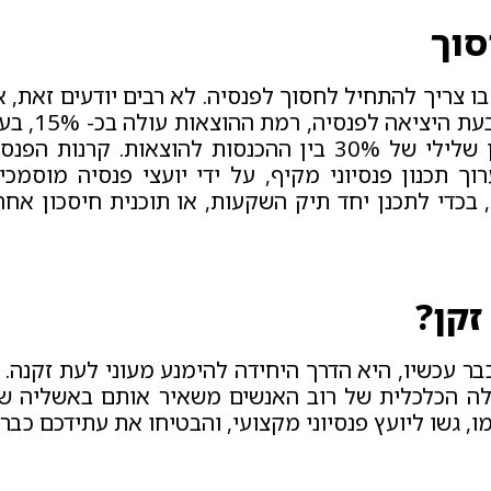
סוך
ו צריך להתחיל לחסוך לפנסיה. לא רבים יודעים זאת, א
הסטטיסטיקות מורות כי ברוב המוחלט של המקרים, בעת היציאה לפנסי
רמת ההכנסות יורדת בערך באותו שיעור, ונוצר מאזן שלילי של 30% בין ההכנסות להוצאות. קרנות ה
וך תכנון פנסיוני מקיף, על ידי יועצי פנסיה מוסמכים
', בכדי לתכנן יחד תיק השקעות, או תוכנית חיסכון אחר
קן?
 עכשיו, היא הדרך היחידה להימנע מעוני לעת זקנה. ת
לה הכלכלית של רוב האנשים משאיר אותם באשליה שכ
 גשו ליועץ פנסיוני מקצועי, והבטיחו את עתידכם כבר 