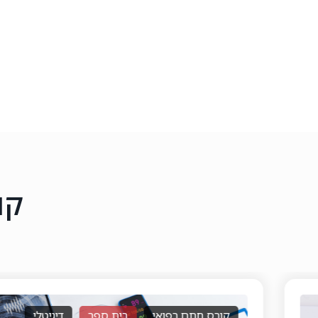
קו
קורס חתם רפואי
בית ספר
דיגיטלי