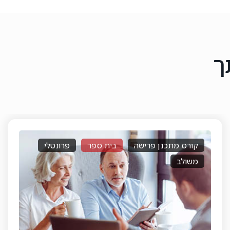
ך
לי
מקצועית א
בית ספר
דיגיטלי