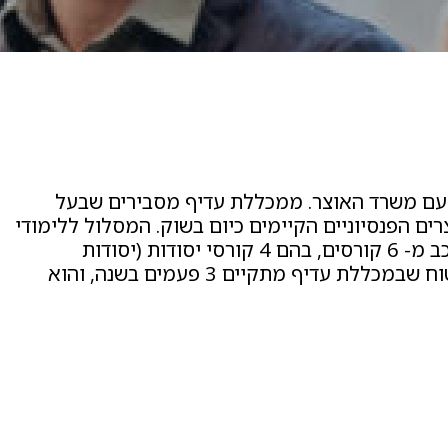
 מטעם משרד האוצר. ממכללת עדיף מסבירים שבעל
רים הפנסיוניים הקיימים כיום בשוק. המסלול ללימודי
סוכן ביטוח משווק פנסיוני יועץ פנסיוני משמש כהכנה לקראת הבחינות של משרד האוצר לקבלת הרישיון ומורכב מ- 6 קורסים, בהם 4 קורסי יסודות (יסודות
הביטוח, כלכלה, חשבונאות, סטטיסטיקה ומימון) ו-2 קורסי גמר (גמר פנסיוני ומקצועית א). קורס יסודות הביטוח שבמכללת עדיף מתקיים 3 פעמים בשנה, והוא