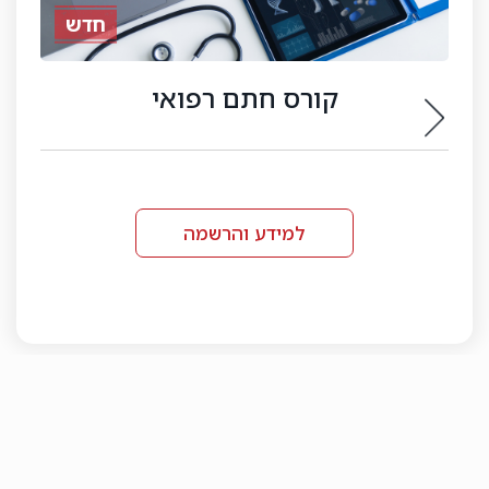
חדש
קורס די
רישיון לסוכן ביטוח פנסיונ
למידע והרשמה