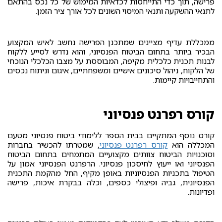
פרישה, תוך כדי התייחסות לכדאיות המימוש של כל נכס בהתאם
לתנאי ההשקעה ותנאי המיסוי השונים לכל אורך ציר הזמן.
ממכללת עדיף מציינים שמתכנן הפרישה נחשב לאיש המקצוע
הבכיר ביותר בתחום הביטוח הפנסיוני, והוא נדרש לסייע ללקוח
לבנות תכנית כלכלית מקיפה, המבוססת על מצבו הכלכלי הנוכחי
של הלקוח, ניהול סיכונים אישיים ומשפחתיים, איגום וניתוח נכסים
והתחייבויות קיימות.
קורס רפרנט פנסיוני
קורס נוסף המתקיים בבית הספר ללימודי ביטוח פנסיוני מטעם
המכללה הוא
קורס רפרנט פנסיוני
, שמטרתו להכשיר בחברות
וסוכנויות הביטוח צוותים מקצועיים המתמחים בתחום הביטוח
הפנסיוני ואו ייעוץ לחיסכון פנסיוני. הרפרנט הפנסיוני אמון על
הטיפול בתכניות הפנסיוניות באופן מקיף, החל מהקמת התכנית
הפנסיונית, גביה ופיצולי כספים, וכלה בבקרת איכות, פרישה
ופדיונות.