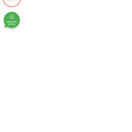
המסגר 42 תל אביב
adif@adif-college.co.il
073-7966655