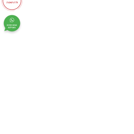
ולהרשמה
המסגר 42 תל אביב
adif@adif-college.co.il
073-7966655