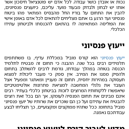
נכות או אובדן כושר עבודה. לכל אדם יש פוטנציאל חיסכון אשר
אותו יש לבחון ולבדוק מבעוד מועד. עליכם, כיועצים פנסיונים,
להבין את התחום על בוריו החל מהבסיס המתאר מהו ביטוח
פנסיוני ועד הרגע בו אתם מצליחים להתאים לכל אדם באופן אישי
את הפוליסה המתאימה לו בהתאם להכנסתו ולביטחון עתידו
הכלכלי.
ייעוץ פנסיוני
ייעוץ פנסיוני
הוא קורס מוביל במכללת עדיף, בו משתתפים
תלמידים רבים בכל שנה. ההבנה כי תחום זה מבטיח לתלמיד
הכנסה בטוחה במהלך עבודתו, גורמת לרבים להשתלב בתחום
ולהפיק ממנו את המירב. אין ספק כי מעבר ליכולת למצוא
תעסוקה במהירות יחסית, תחום זה מעניין ומאתגר ומפעיל אצל
העובד את גלגלי המחשבה למציאת פתרונות אולטימטיביים
שיאפשרו ללקוחותיו המרוצים לזכות בביטחון כלכלי בעתיד. רבים
אינם מבינים את תחום הפנסיה לעומקו, אך הם בכל זאת רוצים
להבטיח את עתידם ועל כן הם שוכרים את שרותיו של יועץ פנסיוני
מוביל בתחומו. ככל שתהיו ממוקצים ומקצועיים, כך תצליחו לבצע
עבודתכם נאמנה.
מדוע לעבור קורס לייעוץ פנסיוני