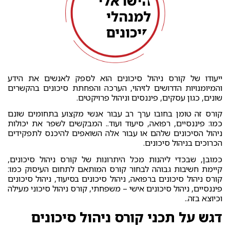
הישראלי
למנהלי
סיכונים
אם גם אתם
מתעניינים באותו
קורס ניהול סיכונים,
ייעודו של קורס ניהול סיכונים הוא לספק לאנשים את הידע
קיימת חשיבות גבוהה
והמיומנויות הדרושים לזיהוי, הערכה והפחתת סיכונים בהקשרים
שתכירו גם את האיגוד
שונים, כגון עסקים, פיננסים וניהול פרויקטים.
הישראלי למנהלי
סיכונים. תפקידו של
קורס זה טומן בחובו ערך רב עבור אנשי מקצוע בתחומים שונם
איגוד זה הוא לקדם
כמו: פיננסיים, רפואה, סיעוד ועוד.. המבקשים לשפר את יכולות
את המעמד המקצועי
ניהול הסיכונים שלהם או עבור אלה השואפים להיכנס לתפקידים
של מנהלי סיכונים
הכרוכים בניהול סיכונים.
במדינה.
כמובן, שבכדי ליהנות מכל היתרונות של קורס ניהול סיכונים,
האיגוד שם לעצמו
קיימת חשיבות גבוהה לבחור קורס המותאם לתחום העיסוק כמו:
למטרה להסמיך
קורס ניהול סיכונים ברפואה, ניהול סיכונים בסיעוד, ניהול סיכונים
מנהלי סיכונים
פיננסיים, ניהול סיכונים אישי – משפחתי, קורס ניהול סיכוני מעילה
בארגונים, לתת להם
וכיוצא בזה..
את הכלים הנדרשים
דגש על תכני קורס ניהול סיכונים
ולוודא שהם עומדים
בסטנדרטים אשר