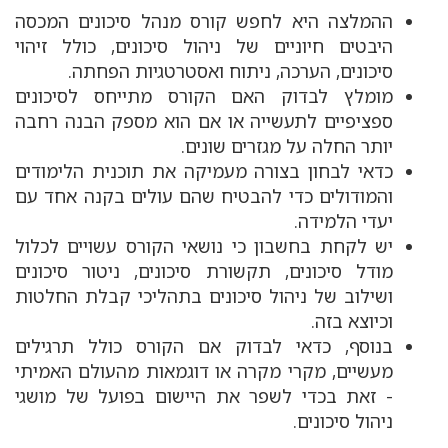
יאפשרו להם לבצע
ההמלצה היא לחפש קורס מנהל סיכונים המכסה
את התפקיד המצופה
היבטים חיוניים של ניהול סיכונים, כולל זיהוי
מהם בצורה הטובה
ביותר. היכרות עם
סיכונים, הערכה, ניתוח ואסטרטגיות הפחתה.
הארגון, יכולה לספק
מומלץ לבדוק האם הקורס מתייחס לסיכונים
לכם מידע חשוב
ספציפיים לתעשייה או אם הוא מספק הבנה רחבה
ומהותי אשר יסייע
יותר החלה על מגזרים שונים.
לכם בבחירת הקורס
המתאים ולא פחות
כדאי לבחון בצורה מעמיקה את תוכנית הלימודים
חשוב מכך, בבחירת
והמודולים כדי להבטיח שהם עולים בקנה אחד עם
מסגרת הלימודים
יעדי הלמידה.
המתאימים לאותו
הקורס.
יש לקחת בחשבון כי נושאי הקורס עשויים לכלול
מודל סיכונים, תקשורת סיכונים, ניטור סיכונים
מחפשים אחר מסגרת
מקצועית ואיכותית
ושילוב של ניהול סיכונים בתהליכי קבלת החלטות
של קורס ניהול
וכיוצא בזה.
סיכונים? מוזמנים
בנוסף, כדאי לבדוק אם הקורס כולל תרגילים
ליצור קשר עם
מכללת עדיף ולקבל
מעשיים, מקרי מקרה או דוגמאות מהעולם האמיתי
את כל הפרטים
- זאת בכדי לשפר את היישום בפועל של מושגי
והמידע לגבי הקורסים
ניהול סיכונים.
המתאימים.