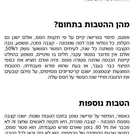
מהן ההטבות בתחום?
אמנם, מיסוי בפרישה קיים על פי תקנות המס, אולם ישנן גם
הקלות. כל גמלאי זוכה למה שמכונה - קצבה מזכה, משמע, גובה
הקצבה משתנה כל שנה, לעיתים הפטור המשוער נושק ל50%,
אולם אין מדובר בפטור עקבי, חלים בו שינויים, משמע בהחלט
קיימת הכנסה שהינה פטורה ממס. והיה ואדם הוציא את כספי
הפיצוי כבר בעבר, או בעת שהוא פורש מעבודתו, ההטבות
המוצעות יצטמצמו. ישנם קריטריונים מסוימים, על פיהם קובעים
את ההטבה ומידי שנה הפטור על המס עולה.
הטבות נוספות
כאמור, המיסוי על פרישה טומן בחובו הטבות שונות. ישנה קצבה
נוספת המכונה - קצבה מוכרת, היא תקפה לאנשים שחצו זה לא
מכבר את גיל 60. בזמן שאדם פורש מעבודתו, הוא פטור ממס,
בתנאי שבעת ההפקדה של הכספים, הוא לא היה זכאי לכל הטבה.