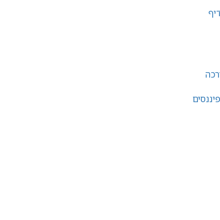
יף
רכה
יננסים