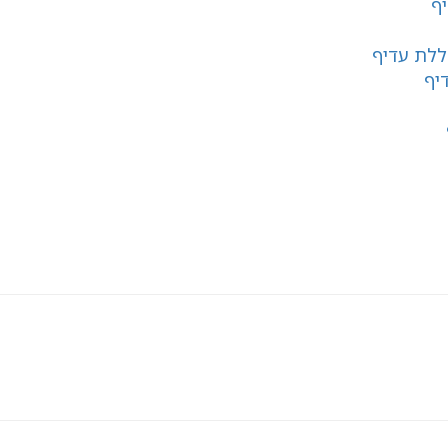
יף
ללת עדיף
יף