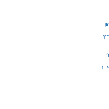
ון
דיף
ף
עדיף